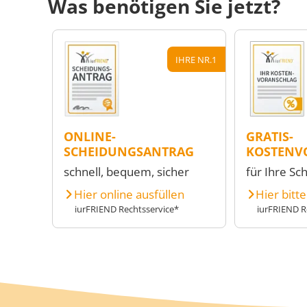
Was benötigen Sie jetzt?
IHRE NR.1
ONLINE-
GRATIS-
SCHEIDUNGSANTRAG
KOSTENV
schnell, bequem, sicher
für Ihre Sc
Hier online ausfüllen
Hier bitt
iurFRIEND Rechtsservice*
iurFRIEND R