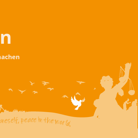
en
 machen