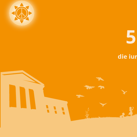
5
die iu