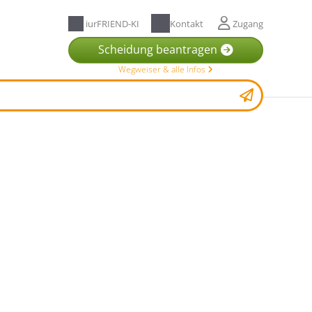
iurFRIEND-KI
Kontakt
Zugang
Scheidung beantragen
Wegweiser & alle Infos