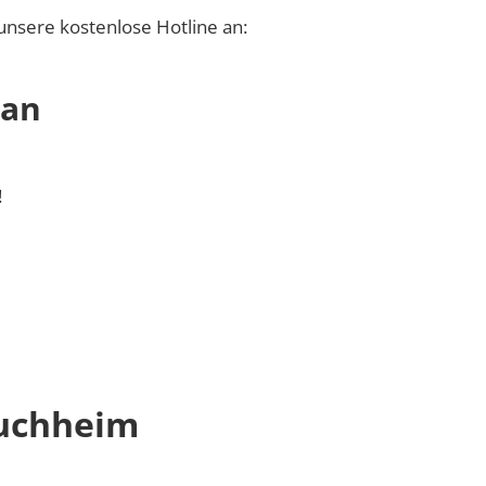
unsere kostenlose Hotline an:
 an
!
auchheim