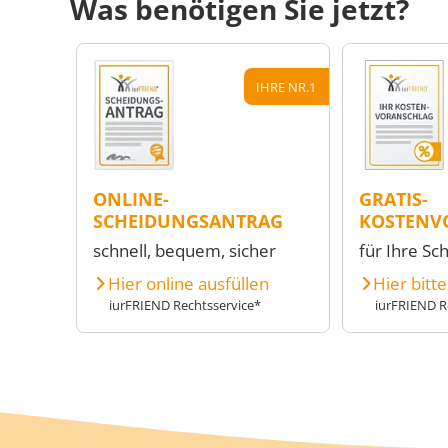
Was benötigen Sie jetzt?
IHRE NR.1
ONLINE-
GRATIS-
SCHEIDUNGSANTRAG
KOSTENV
schnell, bequem, sicher
für Ihre Sc
Hier online ausfüllen
Hier bitt
iurFRIEND Rechtsservice*
iurFRIEND R