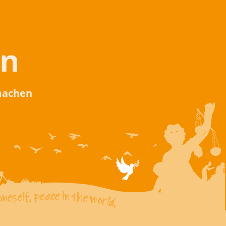
en
 machen