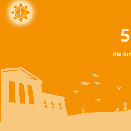
5
die iu