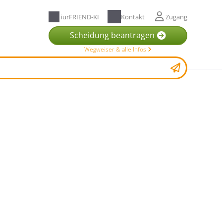
iurFRIEND-KI
Kontakt
Zugang
Scheidung beantragen
Wegweiser & alle Infos