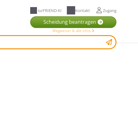
iurFRIEND-KI
Kontakt
Zugang
Scheidung beantragen
Wegweiser & alle Infos