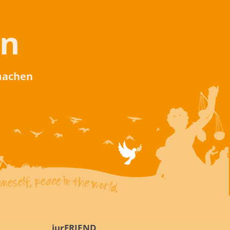
en
 machen
iurFRIEND