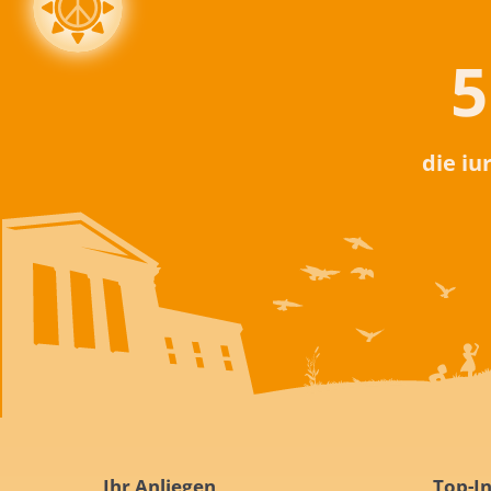
5
die iu
Ihr Anliegen
Top-In