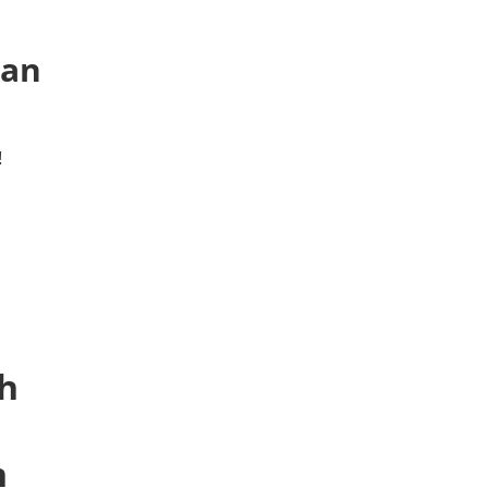
 an
!
h
h