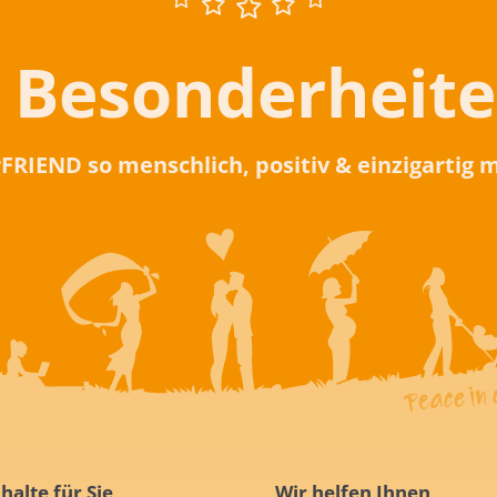
 Besonderheit
rFRIEND so menschlich, positiv & einzigartig
halte für Sie
Wir helfen Ihnen