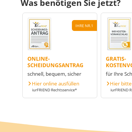
Was benötigen Sie jetzt?
IHRE NR.1
ONLINE-
GRATIS-
SCHEIDUNGSANTRAG
KOSTENV
schnell, bequem, sicher
für Ihre Sc
Hier online ausfüllen
Hier bitt
iurFRIEND Rechtsservice*
iurFRIEND R