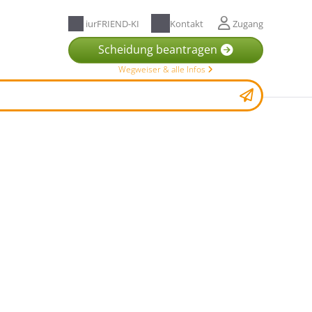
iurFRIEND-KI
Kontakt
Zugang
Scheidung beantragen
Wegweiser & alle Infos