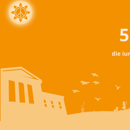
5
die iu