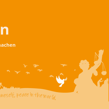
en
 machen