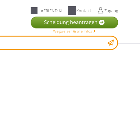
iurFRIEND-KI
Kontakt
Zugang
Scheidung beantragen
Wegweiser & alle Infos