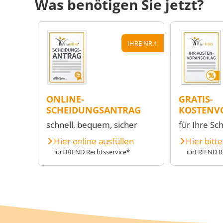
Was benötigen Sie jetzt?
IHRE NR.1
ONLINE-
GRATIS-
SCHEIDUNGSANTRAG
KOSTENV
schnell, bequem, sicher
für Ihre Sc
Hier online ausfüllen
Hier bitt
iurFRIEND Rechtsservice*
iurFRIEND R