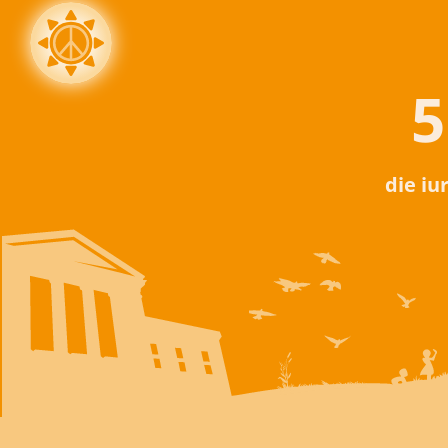
5
die iu