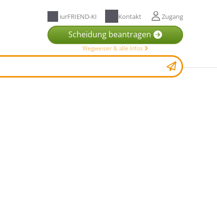
iurFRIEND-KI
Kontakt
Zugang
Scheidung beantragen
Wegweiser & alle Infos