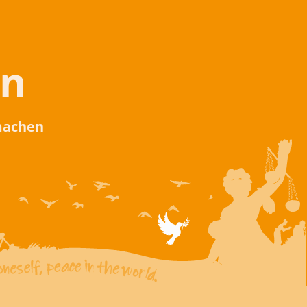
en
 machen