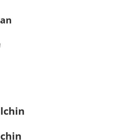
 an
!
lchin
lchin