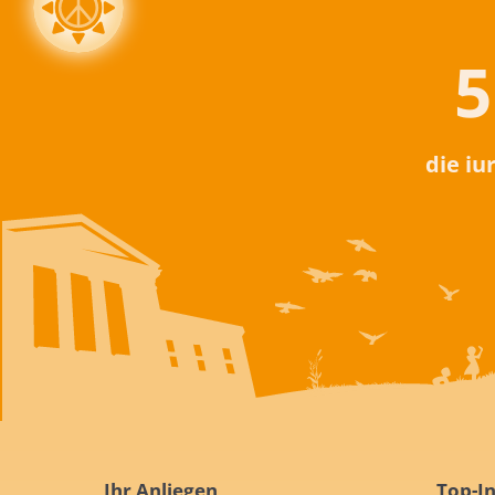
5
die iu
Ihr Anliegen
Top-In