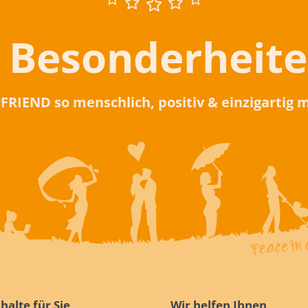
 Besonderheit
rFRIEND so menschlich, positiv & einzigartig
halte für Sie
Wir helfen Ihnen