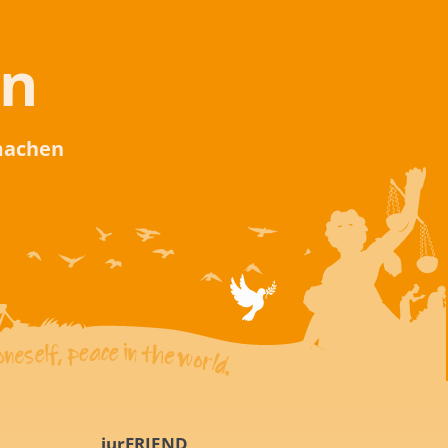
en
 machen
iurFRIEND