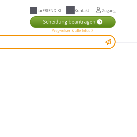
iurFRIEND-KI
Kontakt
Zugang
Scheidung beantragen
Wegweiser & alle Infos