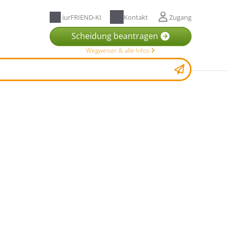
iurFRIEND-KI
Kontakt
Zugang
Scheidung beantragen
Wegweiser & alle Infos