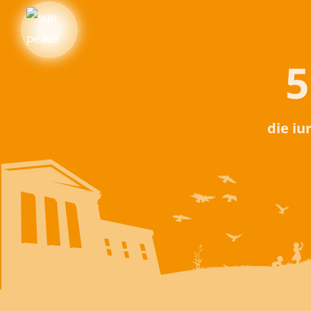
5
die iu