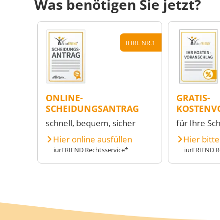
Was benötigen Sie jetzt?
IHRE NR.1
ONLINE-
GRATIS-
SCHEIDUNGSANTRAG
KOSTENV
schnell, bequem, sicher
für Ihre Sc
Hier online ausfüllen
Hier bitt
iurFRIEND Rechtsservice*
iurFRIEND R