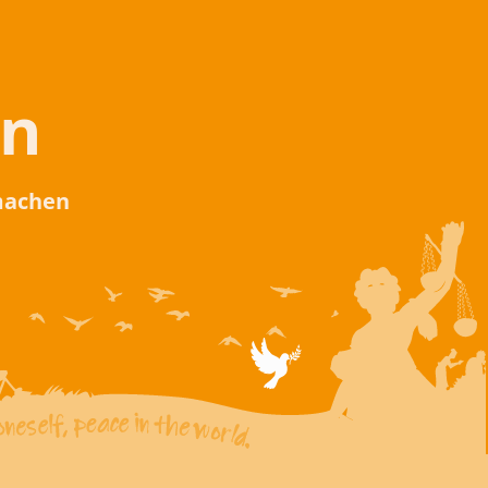
en
 machen