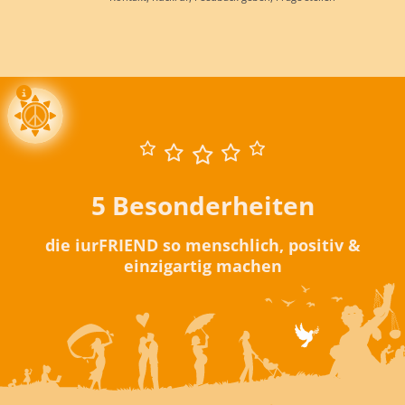
5 Besonderheiten
die iurFRIEND so menschlich, positiv &
einzigartig machen