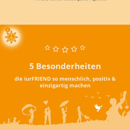
5 Besonderheiten
die iurFRIEND so menschlich, positiv &
einzigartig machen