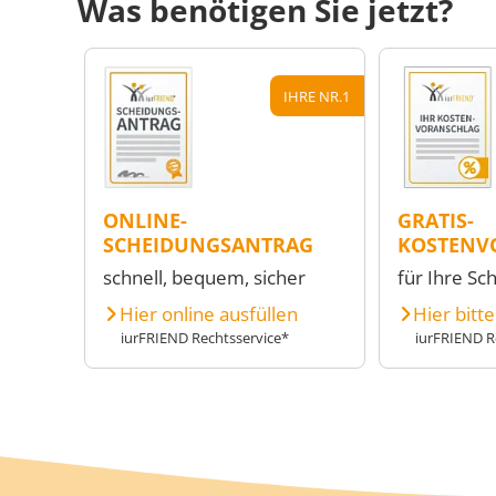
Was benötigen Sie jetzt?
IHRE NR.1
ONLINE-
GRATIS-
SCHEIDUNGSANTRAG
KOSTENV
schnell, bequem, sicher
für Ihre Sc
Hier online ausfüllen
Hier bitt
iurFRIEND Rechtsservice*
iurFRIEND R