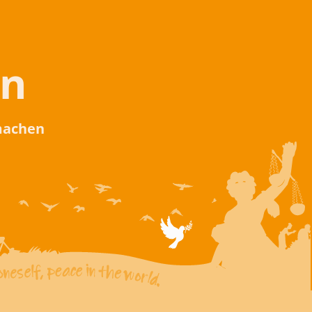
en
 machen