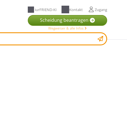
iurFRIEND-KI
Kontakt
Zugang
Scheidung beantragen
Wegweiser & alle Infos