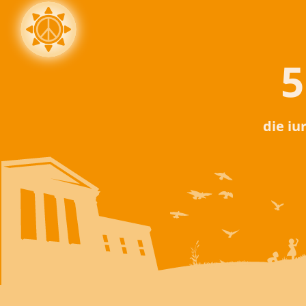
5
die iu