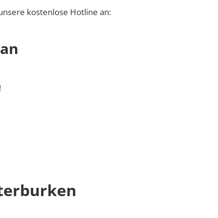
unsere kostenlose Hotline an:
 an
!
terburken