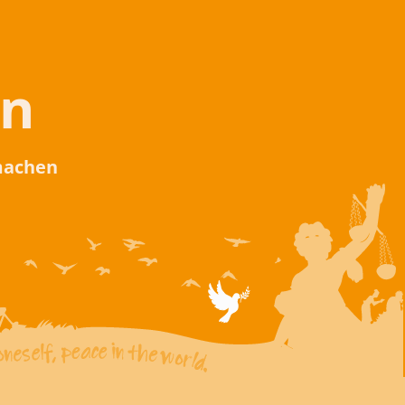
en
 machen