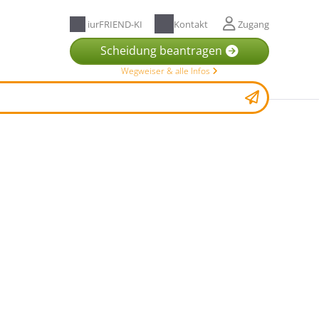
iurFRIEND-KI
Kontakt
Zugang
Scheidung beantragen
Wegweiser & alle Infos