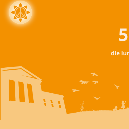
5
die iu