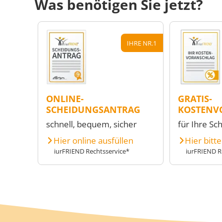
Was benötigen Sie jetzt?
IHRE NR.1
ONLINE-
GRATIS-
SCHEIDUNGSANTRAG
KOSTENV
schnell, bequem, sicher
für Ihre Sc
Hier online ausfüllen
Hier bitt
iurFRIEND Rechtsservice*
iurFRIEND R