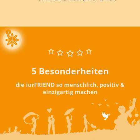
5 Besonderheiten
die iurFRIEND so menschlich, positiv &
einzigartig machen