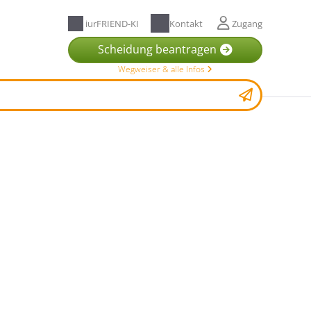
iurFRIEND-KI
Kontakt
Zugang
Scheidung beantragen
Wegweiser & alle Infos