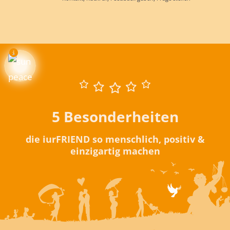
5 Besonderheiten
die iurFRIEND so menschlich, positiv &
einzigartig machen