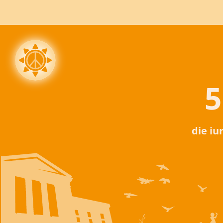
5
die iu