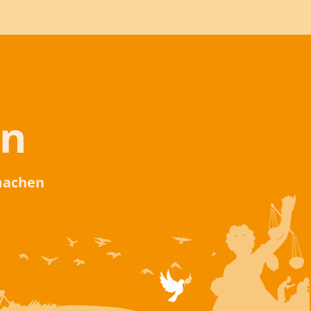
en
 machen