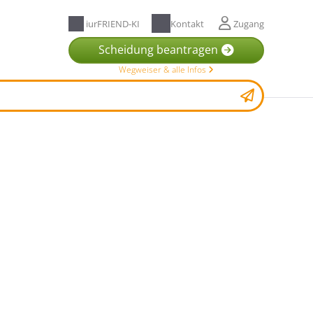
iurFRIEND-KI
Kontakt
Zugang
Scheidung beantragen
Wegweiser & alle Infos