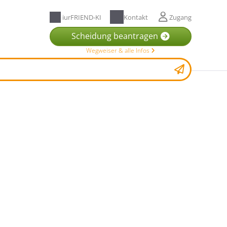
iurFRIEND-KI
Kontakt
Zugang
Scheidung beantragen
Wegweiser & alle Infos