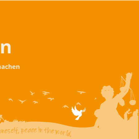
en
 machen