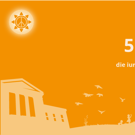
5
die iu