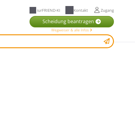
iurFRIEND-KI
Kontakt
Zugang
Scheidung beantragen
Wegweiser & alle Infos