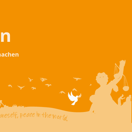
en
 machen