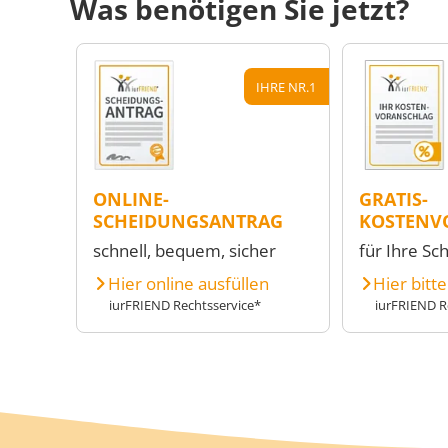
Was benötigen Sie jetzt?
IHRE NR.1
ONLINE-
GRATIS-
SCHEIDUNGSANTRAG
KOSTENV
schnell, bequem, sicher
für Ihre Sc
Hier online ausfüllen
Hier bitt
iurFRIEND Rechtsservice*
iurFRIEND R