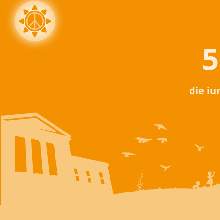
5
die iu