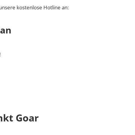
unsere kostenlose Hotline an:
 an
!
nkt Goar