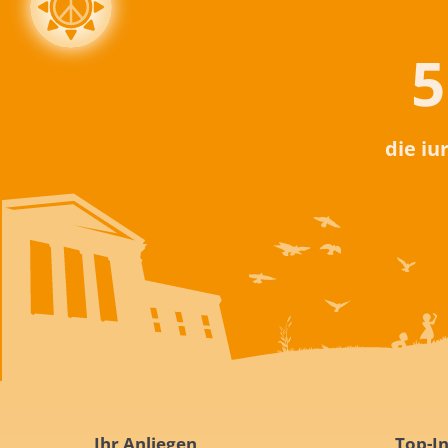
5
die iu
Ihr Anliegen
Top-In