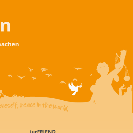
en
 machen
iurFRIEND