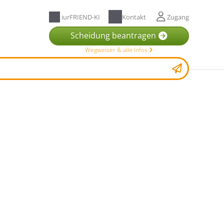
iurFRIEND-KI
Kontakt
Zugang
Scheidung beantragen
Wegweiser & alle Infos