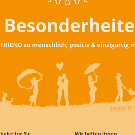
 Besonderheit
rFRIEND so menschlich, positiv & einzigartig
halte für Sie
Wir helfen Ihnen