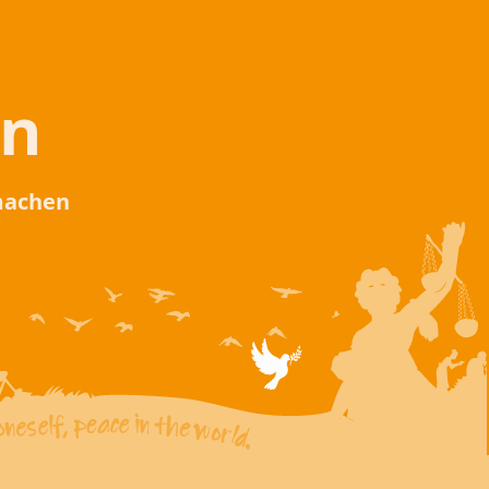
en
 machen