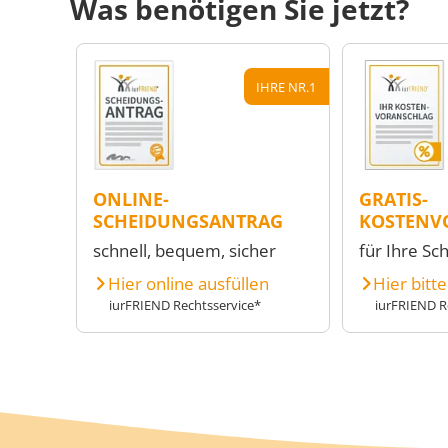
Was benötigen Sie jetzt?
IHRE NR.1
ONLINE-
GRATIS-
SCHEIDUNGSANTRAG
KOSTENV
schnell, bequem, sicher
für Ihre Sc
Hier online ausfüllen
Hier bitt
iurFRIEND Rechtsservice*
iurFRIEND R