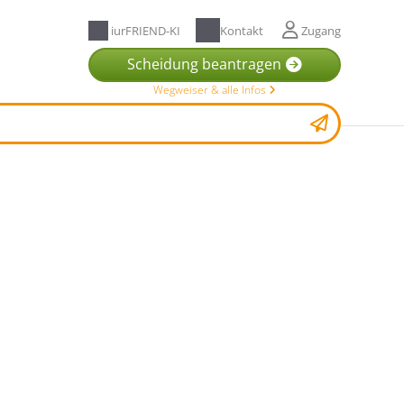
iurFRIEND-KI
Kontakt
Zugang
Scheidung beantragen
Wegweiser & alle Infos