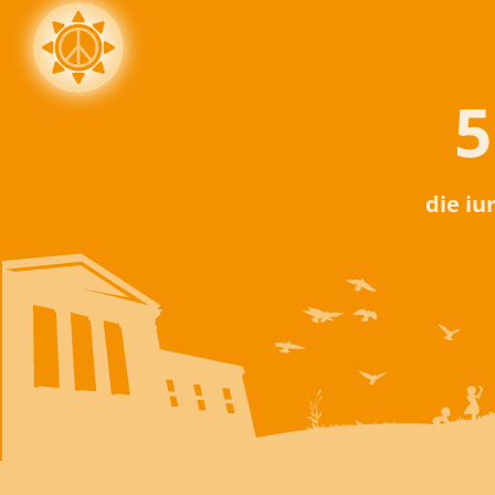
5
die iu