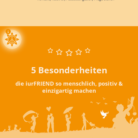
5 Besonderheiten
die iurFRIEND so menschlich, positiv &
einzigartig machen