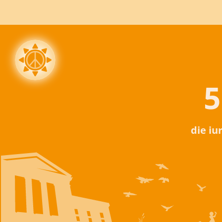
5
die iu