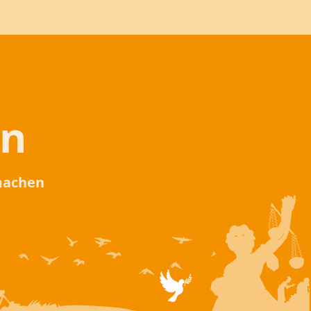
en
 machen