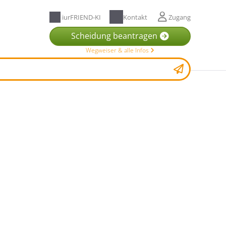
iurFRIEND-KI
Kontakt
Zugang
Scheidung beantragen
Wegweiser & alle Infos