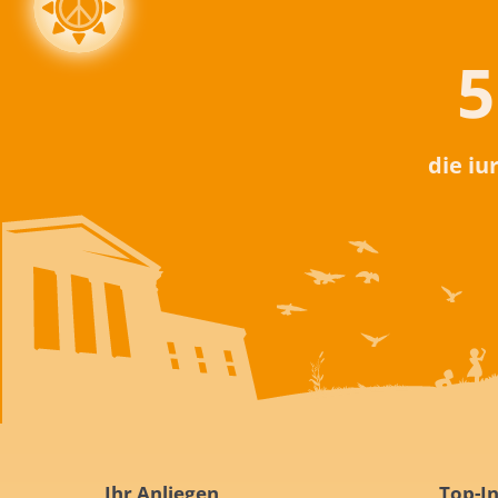
5
die iu
Ihr Anliegen
Top-In