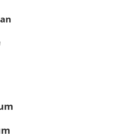
 an
!
hum
um