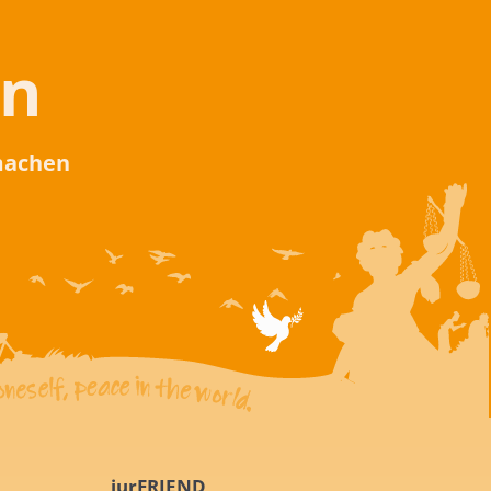
en
 machen
iurFRIEND