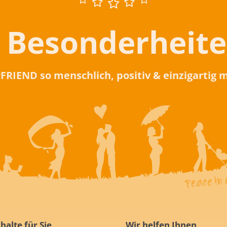
 Besonderheit
rFRIEND so menschlich, positiv & einzigartig
halte für Sie
Wir helfen Ihnen