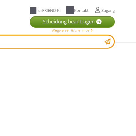
iurFRIEND-KI
Kontakt
Zugang
Scheidung beantragen
Wegweiser & alle Infos