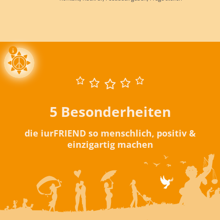
5 Besonderheiten
die iurFRIEND so menschlich, positiv &
einzigartig machen