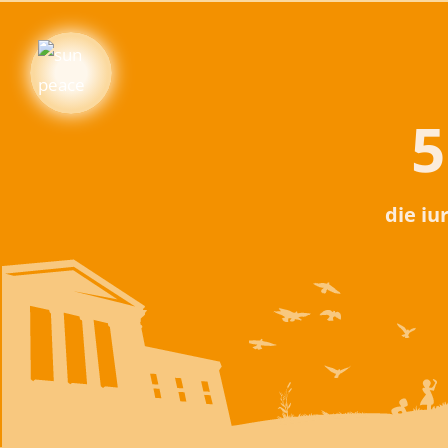
5
die iu