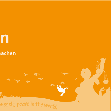
en
 machen