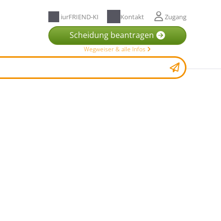
iurFRIEND-KI
Kontakt
Zugang
Scheidung beantragen
Wegweiser & alle Infos