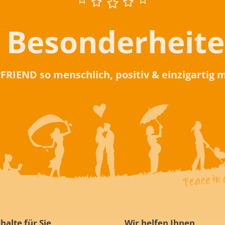
 Besonderheit
rFRIEND so menschlich, positiv & einzigartig
halte für Sie
Wir helfen Ihnen