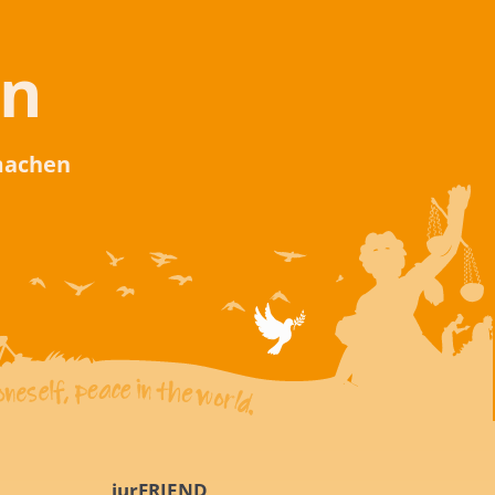
en
 machen
iurFRIEND