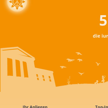
5
die iu
Ihr Anliegen
Top-In