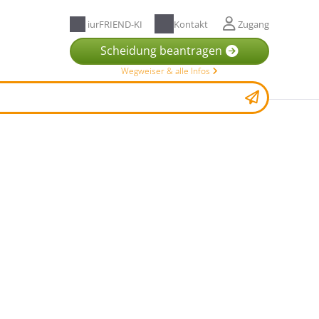
iurFRIEND-KI
Kontakt
Zugang
Scheidung beantragen
Wegweiser & alle Infos