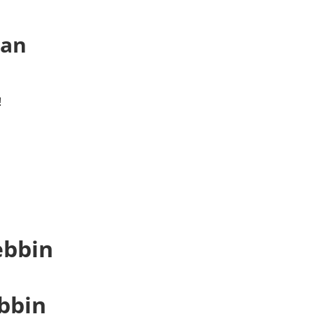
 an
!
ebbin
ebbin