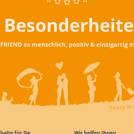
 Besonderheit
rFRIEND so menschlich, positiv & einzigartig
halte für Sie
Wir helfen Ihnen