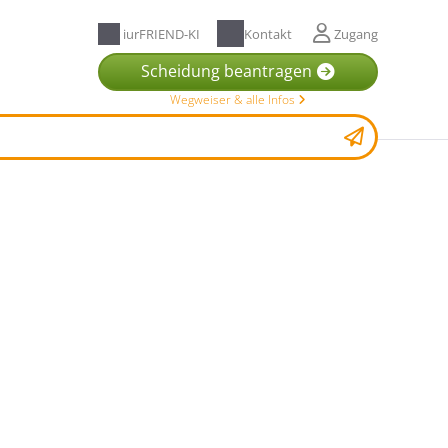
iurFRIEND-KI
Kontakt
Zugang
Scheidung beantragen
Wegweiser & alle Infos