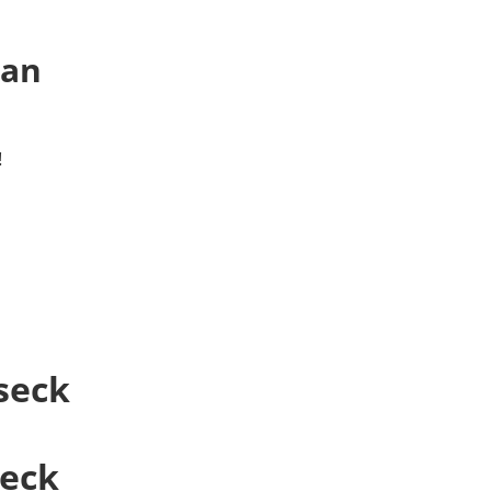
 an
!
seck
seck