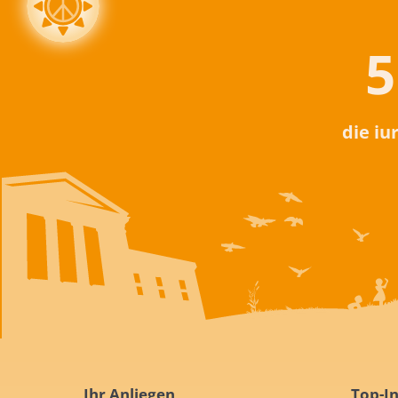
5
die iu
Ihr Anliegen
Top-In