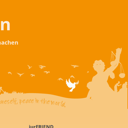
en
 machen
iurFRIEND