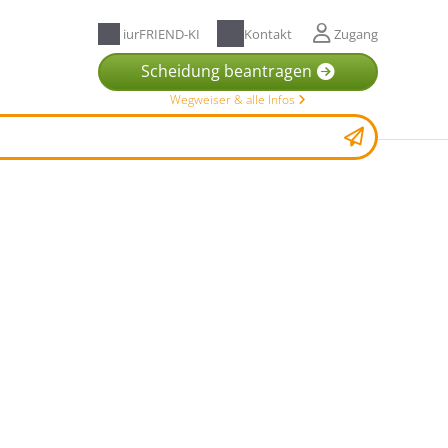
iurFRIEND-KI
Kontakt
Zugang
Scheidung beantragen
Wegweiser & alle Infos