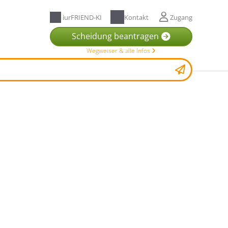
iurFRIEND-KI
Kontakt
Zugang
Scheidung beantragen
Wegweiser & alle Infos