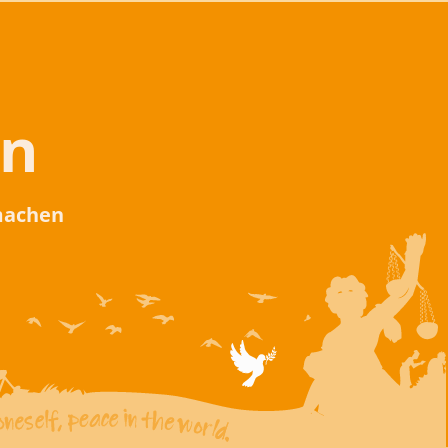
en
 machen