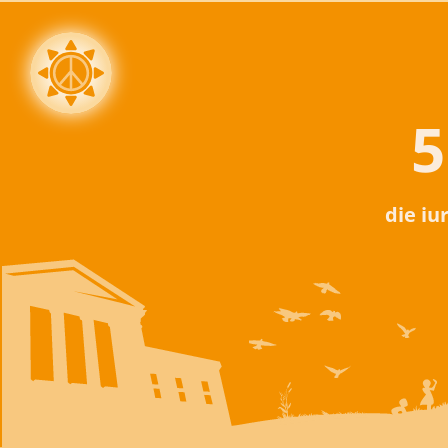
5
die iu