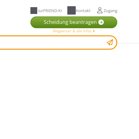
iurFRIEND-KI
Kontakt
Zugang
Scheidung beantragen
Wegweiser & alle Infos