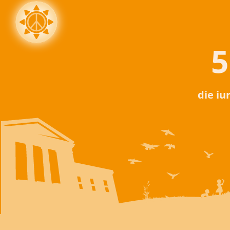
5
die iu