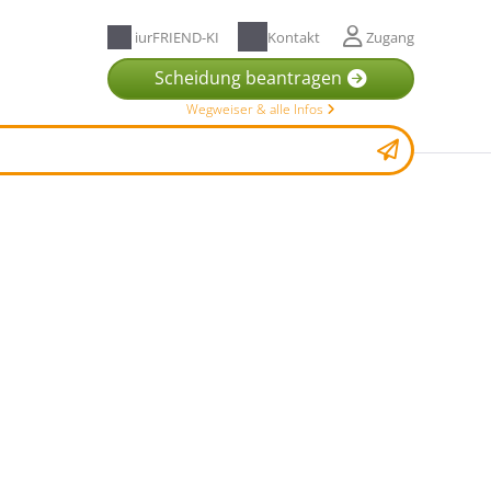
iurFRIEND-KI
Kontakt
Zugang
Scheidung beantragen
Wegweiser & alle Infos