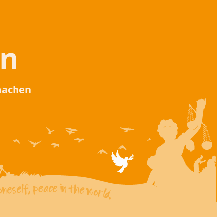
en
 machen