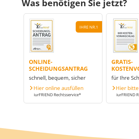
Was benötigen Sie jetzt?
IHRE NR.1
ONLINE-
GRATIS-
SCHEIDUNGSANTRAG
KOSTENV
schnell, bequem, sicher
für Ihre Sc
Hier online ausfüllen
Hier bitt
iurFRIEND Rechtsservice*
iurFRIEND R