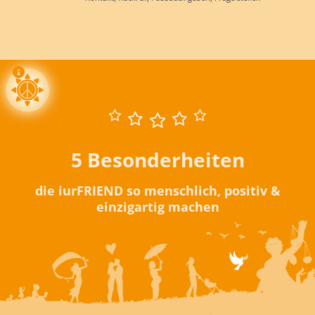
5 Besonderheiten
die iurFRIEND so menschlich, positiv &
einzigartig machen