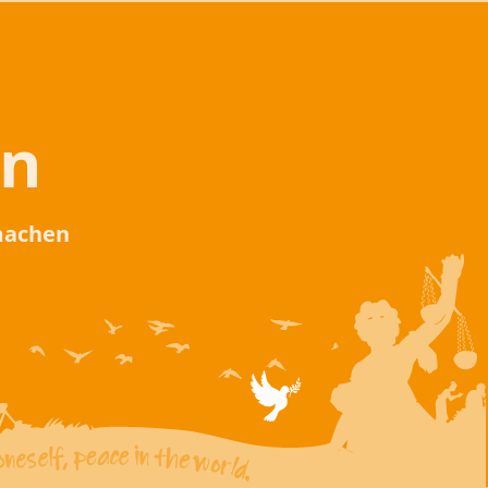
en
 machen