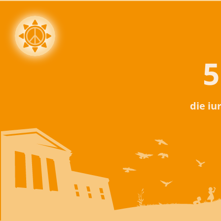
5
die iu