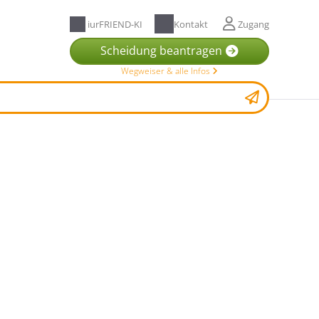
iurFRIEND-KI
Kontakt
Zugang
Scheidung beantragen
Wegweiser & alle Infos