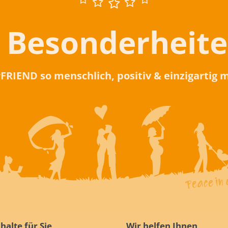
 Besonderheit
rFRIEND so menschlich, positiv & einzigartig
halte für Sie
Wir helfen Ihnen