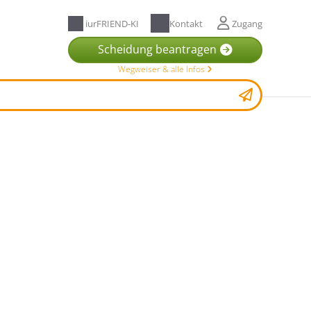
iurFRIEND-KI
Kontakt
Zugang
Scheidung beantragen
Wegweiser & alle Infos