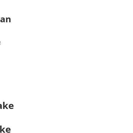
 an
!
ake
ake