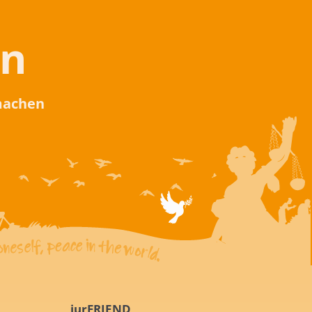
en
 machen
iurFRIEND