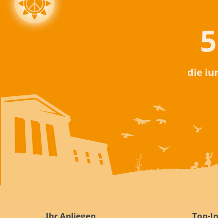
5
die iu
Ihr Anliegen
Top-In