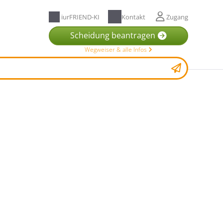
iurFRIEND-KI
Kontakt
Zugang
Scheidung beantragen
Wegweiser & alle Infos