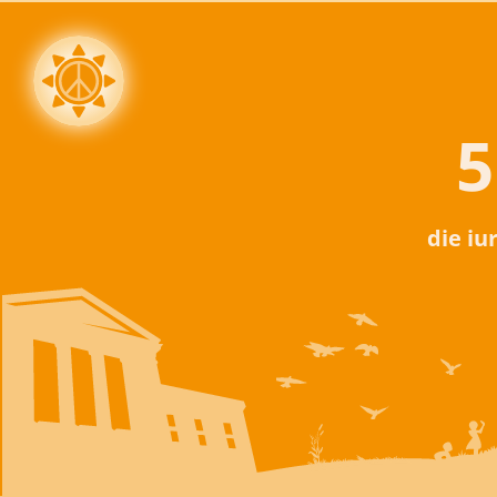
5
die iu