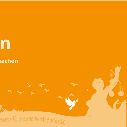
en
 machen