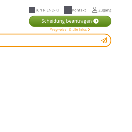
iurFRIEND-KI
Kontakt
Zugang
Scheidung beantragen
Wegweiser & alle Infos