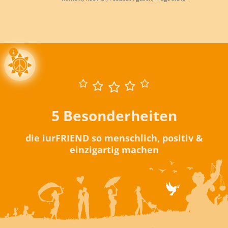
5 Besonderheiten
die iurFRIEND so menschlich, positiv &
einzigartig machen