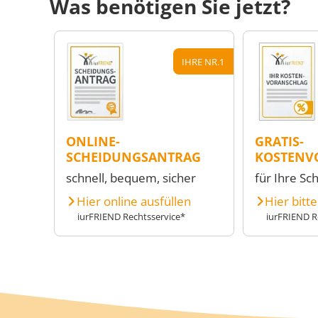
Was benötigen Sie jetzt?
IHRE NR.1
ONLINE-
GRATIS-
SCHEIDUNGSANTRAG
KOSTENV
schnell, bequem, sicher
für Ihre Sc
Hier online ausfüllen
Hier bitt
iurFRIEND Rechtsservice*
iurFRIEND R