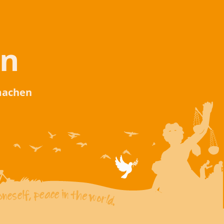
en
 machen