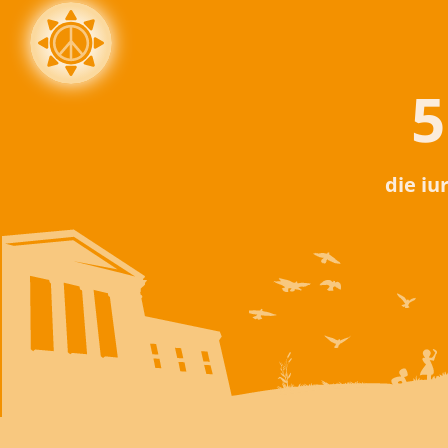
5
die iu