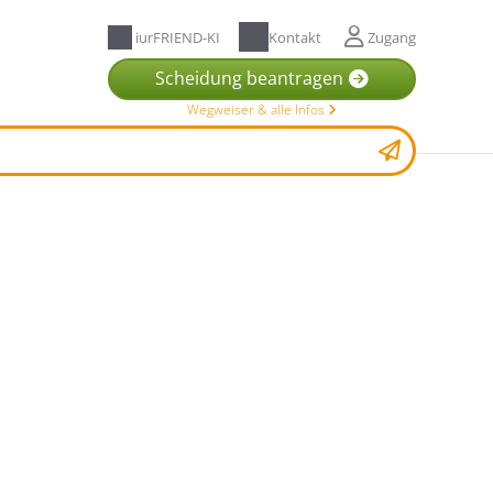
iurFRIEND-KI
Kontakt
Zugang
Scheidung beantragen
Wegweiser & alle Infos