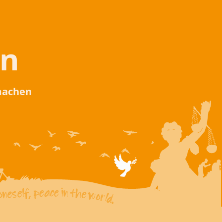
en
 machen