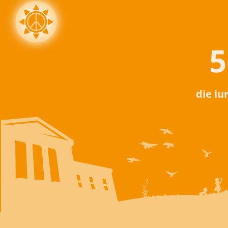
5
die iu