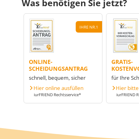
Was benötigen Sie jetzt?
IHRE NR.1
ONLINE-
GRATIS-
SCHEIDUNGSANTRAG
KOSTENV
schnell, bequem, sicher
für Ihre Sc
Hier online ausfüllen
Hier bitt
iurFRIEND Rechtsservice*
iurFRIEND R