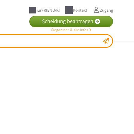
iurFRIEND-KI
Kontakt
Zugang
Scheidung beantragen
Wegweiser & alle Infos