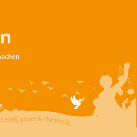
en
 machen