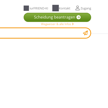
iurFRIEND-KI
Kontakt
Zugang
Scheidung beantragen
Wegweiser & alle Infos