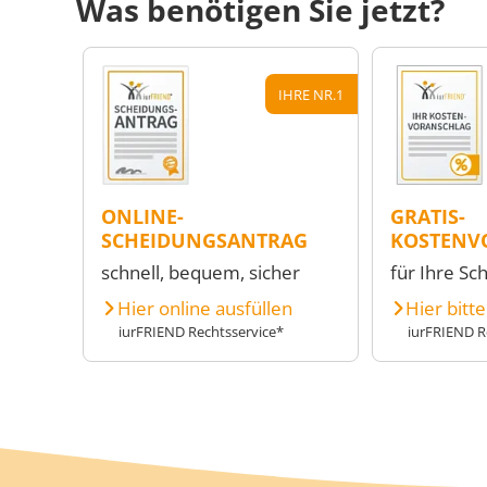
Was benötigen Sie jetzt?
IHRE NR.1
ONLINE-
GRATIS-
SCHEIDUNGSANTRAG
KOSTENV
schnell, bequem, sicher
für Ihre Sc
Hier online ausfüllen
Hier bitt
iurFRIEND Rechtsservice*
iurFRIEND R