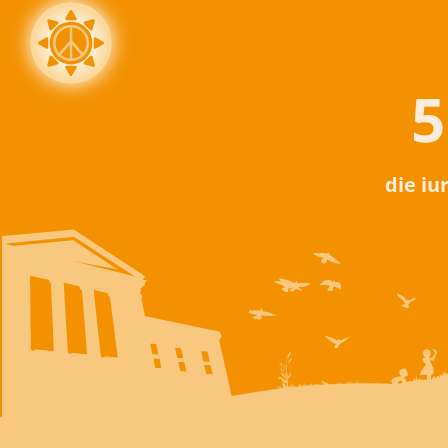
5
die iu