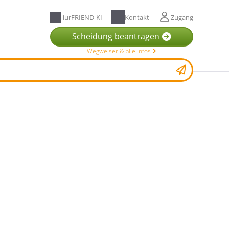
iurFRIEND-KI
Kontakt
Zugang
Scheidung beantragen
Wegweiser & alle Infos