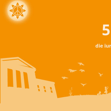
5
die iu