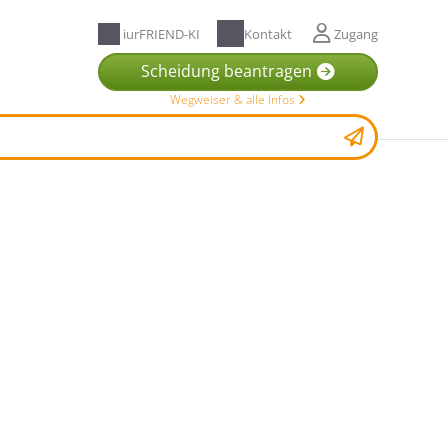
iurFRIEND-KI
Kontakt
Zugang
Scheidung beantragen
Wegweiser & alle Infos