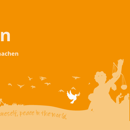
en
 machen