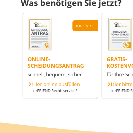
Was benötigen Sie jetzt?
IHRE NR.1
ONLINE-
GRATIS-
SCHEIDUNGSANTRAG
KOSTENV
schnell, bequem, sicher
für Ihre Sc
Hier online ausfüllen
Hier bitt
iurFRIEND Rechtsservice*
iurFRIEND R