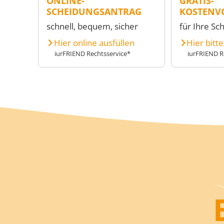
ONLINE-
GRATIS-
SCHEIDUNGSANTRAG
KOSTENV
schnell, bequem, sicher
für Ihre Sc
Hier online ausfüllen
Hier bitt
iurFRIEND Rechtsservice*
iurFRIEND R