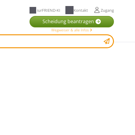
iurFRIEND-KI
Kontakt
Zugang
Scheidung beantragen
Wegweiser & alle Infos