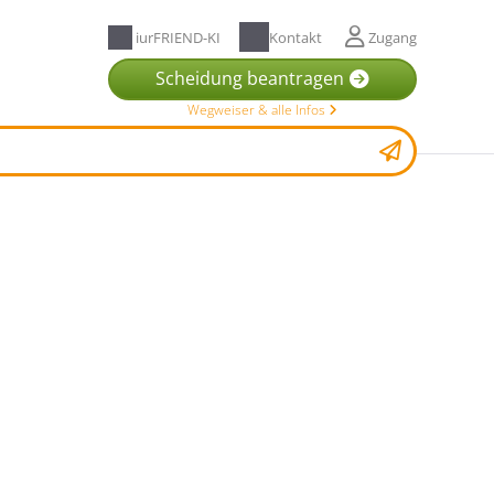
iurFRIEND-KI
Kontakt
Zugang
Scheidung beantragen
Wegweiser & alle Infos