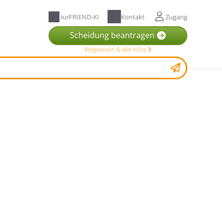
iurFRIEND-KI
Kontakt
Zugang
Scheidung beantragen
Wegweiser & alle Infos