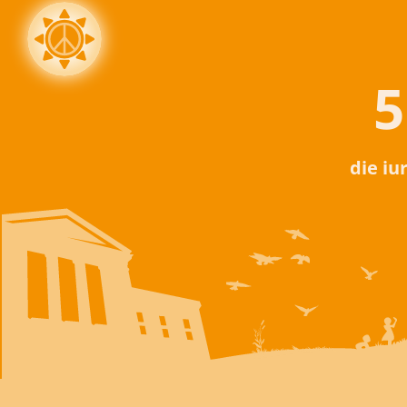
5
die iu