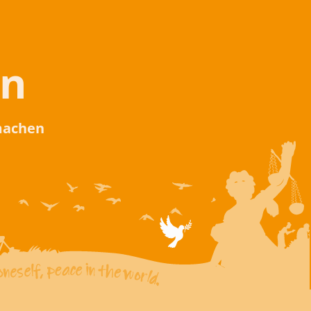
en
 machen