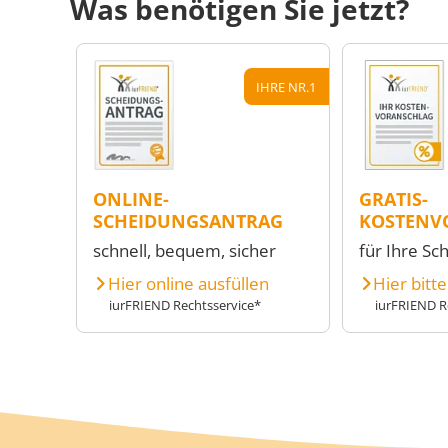
Was benötigen Sie jetzt?
IHRE NR.1
ONLINE-
GRATIS-
SCHEIDUNGSANTRAG
KOSTENV
schnell, bequem, sicher
für Ihre Sc
Hier online ausfüllen
Hier bitt
iurFRIEND Rechtsservice*
iurFRIEND R