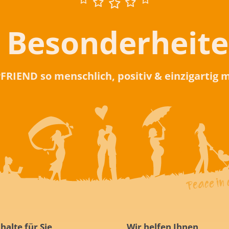
 Besonderheit
rFRIEND so menschlich, positiv & einzigartig
halte für Sie
Wir helfen Ihnen