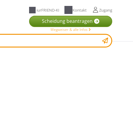
iurFRIEND-KI
Kontakt
Zugang
Scheidung beantragen
Wegweiser & alle Infos