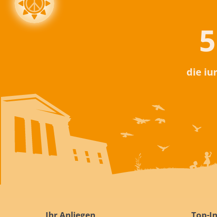
5
die iu
Ihr Anliegen
Top-In