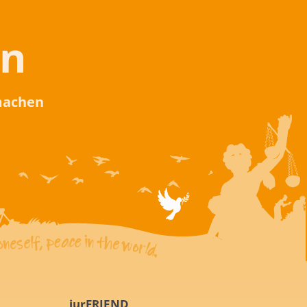
en
 machen
iurFRIEND