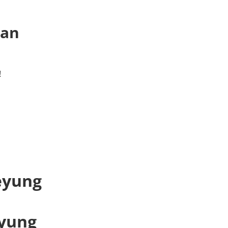
 an
!
eyung
eyung