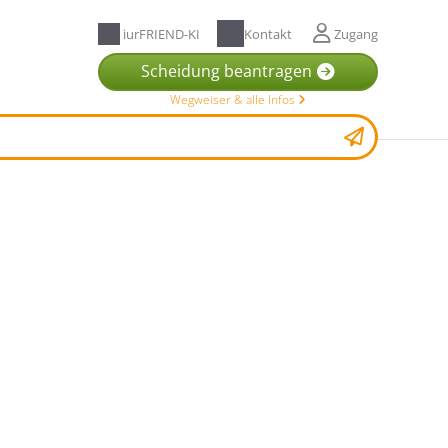
iurFRIEND-KI
Kontakt
Zugang
Scheidung beantragen
Wegweiser & alle Infos