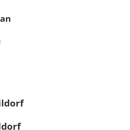
 an
!
ldorf
ldorf