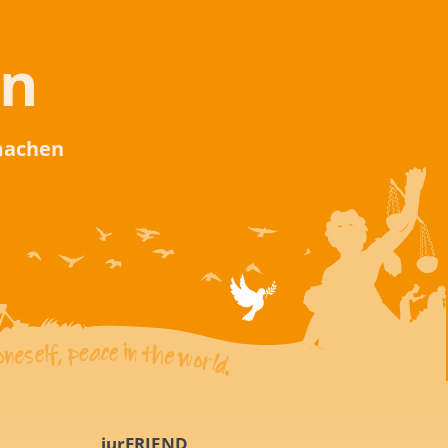
en
 machen
iurFRIEND