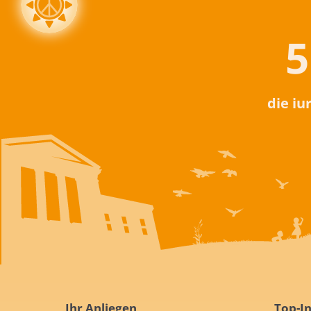
5
die iu
Ihr Anliegen
Top-In