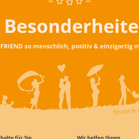
 Besonderheit
rFRIEND so menschlich, positiv & einzigartig
halte für Sie
Wir helfen Ihnen