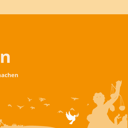
en
 machen