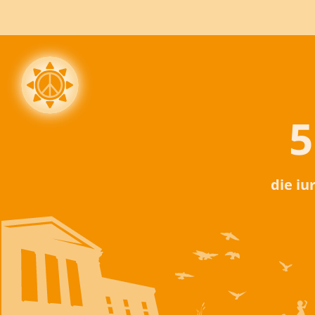
5
die iu