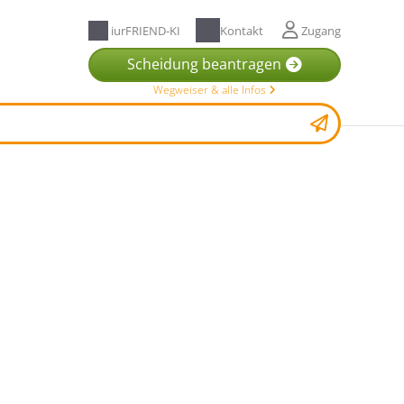
iurFRIEND-KI
Kontakt
Zugang
Scheidung beantragen
Wegweiser & alle Infos