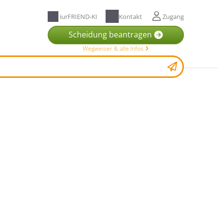
iurFRIEND-KI
Kontakt
Zugang
Scheidung beantragen
Wegweiser & alle Infos