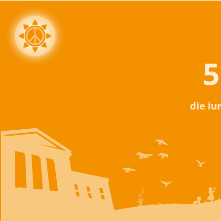
5
die iu