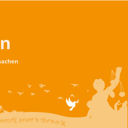
en
 machen